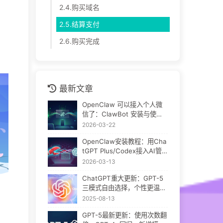
2.4.购买域名
2.5.结算支付
2.6.购买完成
最新文章
OpenClaw 可以接入个人微
信了：ClawBot 安装与使用
教程
2026-03-22
OpenClaw安装教程：用Cha
tGPT Plus/Codex接入AI管
家
2026-03-13
ChatGPT重大更新：GPT-5
三模式自由选择，个性更温
暖，GPT-4o成默认
2025-08-13
GPT-5最新更新：使用次数翻