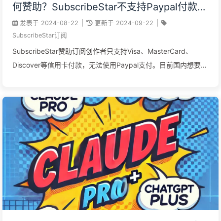
何赞助？SubscribeStar不支持Paypal付款？
SubscribeStar国内如何支付？
发表于
2024-08-22
|
更新于
2024-09-22
|
SubscribeStar订阅
SubscribeStar赞助订阅创作者只支持Visa、MasterCard、
Discover等信用卡付款，无法使用Paypal支付。目前国内想要在
SubscribeStar上赞助订阅，一种简单便捷的方法就是使用虚拟
卡支付，本文详细介绍如何使用虚拟卡在SubscribeStar上赞助
订阅创作者。