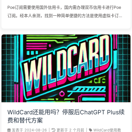
Poe订阅需要使用国外信用卡，国内需办理双币信用卡进行Poe
订阅。经本人亲测，找到一种简单便捷的方法是使用虚拟卡订阅
Poe。本文详细介绍如何使用虚拟卡订阅Poe，订阅过程简单易
操作，手把手教你轻松订阅Poe。
WildCard还能用吗？停服后ChatGPT Plus续
费和替代方案
发表于
2024-08-26
|
更新于
2 个月前
|
WildCard使用教