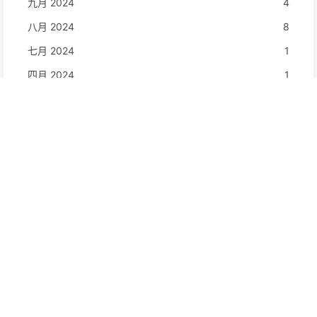
九月 2024
4
八月 2024
8
七月 2024
1
四月 2024
1
网站资讯
文章数目 :
35
本站访客数 :
64542
本站总访问量 :
85199
最后更新时间 :
1 个月前
©2024 - 2026 By 番茄炒饭